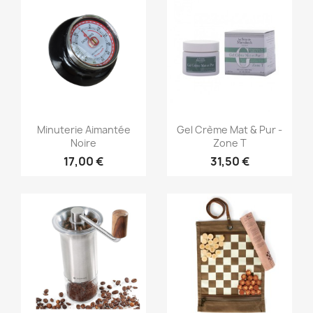
Aperçu rapide
Aperçu rapide


Minuterie Aimantée
Gel Crème Mat & Pur -
Noire
Zone T
17,00 €
31,50 €