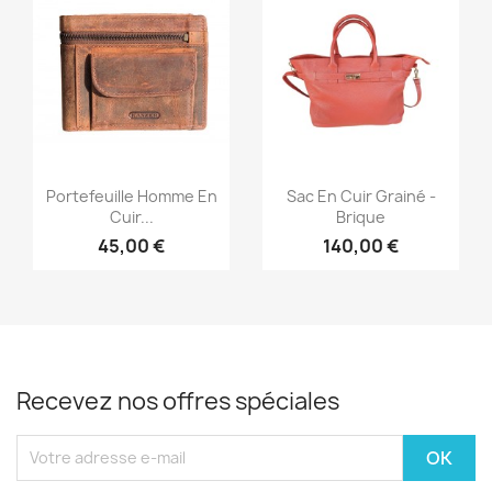
Aperçu rapide
Aperçu rapide


Portefeuille Homme En
Sac En Cuir Grainé -
Cuir...
Brique
45,00 €
140,00 €
Recevez nos offres spéciales