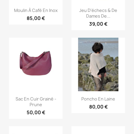
Aperçu rapide
Aperçu rapide


Moulin À Café En Inox
Jeu D'échecs & De
Dames De...
85,00 €
39,00 €
Aperçu rapide
Aperçu rapide


Sac En Cuir Grainé -
Poncho En Laine
Prune
80,00 €
50,00 €