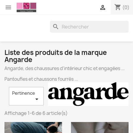
shopping_cart


(0)

Liste des produits de la marque
Angarde
Angarde, des chaussures d'intérieur chic et engagées ...
Pantoufles et chaussons fourrés ...
Pertinence

Affichage 1-6 de 6 article(s)