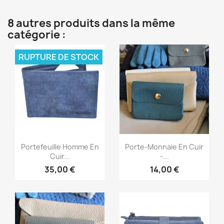
8 autres produits dans la même
catégorie :
RUPTURE DE STOCK
Aperçu rapide
Aperçu rapide


Portefeuille Homme En
Porte-Monnaie En Cuir
Cuir...
-...
35,00 €
14,00 €