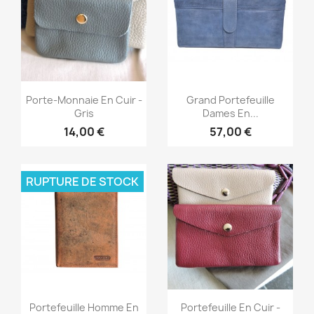
Aperçu rapide
Aperçu rapide


Porte-Monnaie En Cuir -
Grand Portefeuille
Gris
Dames En...
14,00 €
57,00 €
RUPTURE DE STOCK
Aperçu rapide
Aperçu rapide


Portefeuille Homme En
Portefeuille En Cuir -