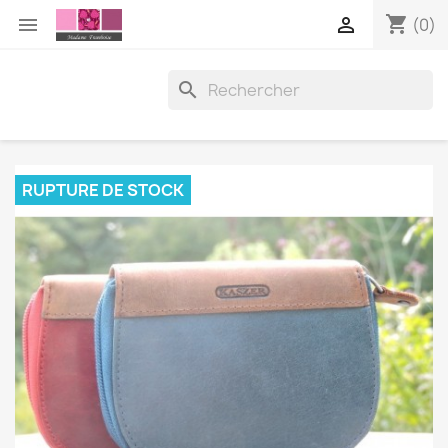
shopping_cart


(0)

RUPTURE DE STOCK