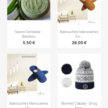
Aperçu rapide
Aperçu rapide


Savon Fantaisie -
Babouches Marocaines
Bambou
En...
5,50 €
28,00 €
Aperçu rapide
Aperçu rapide


Babouches Marocaines
Bonnet Cabaia - Grog
En...
Navy