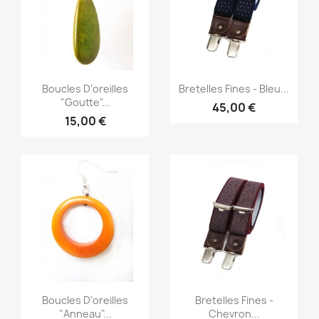
Aperçu rapide
Aperçu rapide


Boucles D'oreilles
Bretelles Fines - Bleu...
"Goutte"...
45,00 €
15,00 €
Aperçu rapide
Aperçu rapide


Boucles D'oreilles
Bretelles Fines -
"Anneau"...
Chevron...