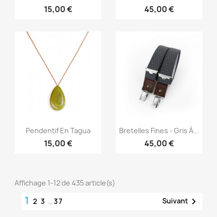
15,00 €
45,00 €
Aperçu rapide
Aperçu rapide


Pendentif En Tagua
Bretelles Fines - Gris À...
15,00 €
45,00 €
Affichage 1-12 de 435 article(s)
1

Suivant
2
3
…
37