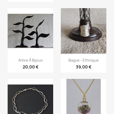
Aperçu rapide
Aperçu rapide


Arbre À Bijoux
Bague - Ethnique
20,00 €
39,00 €