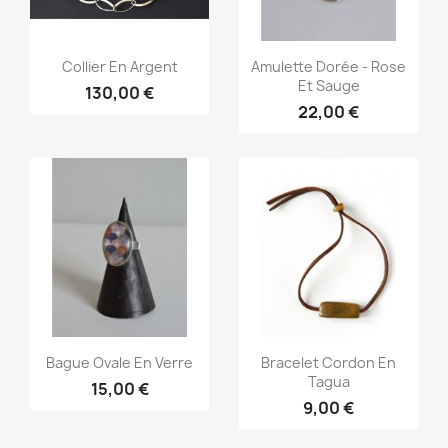
Aperçu rapide
Aperçu rapide


Collier En Argent
Amulette Dorée - Rose
Et Sauge
130,00 €
22,00 €
Aperçu rapide
Aperçu rapide


Bague Ovale En Verre
Bracelet Cordon En
Tagua
15,00 €
9,00 €