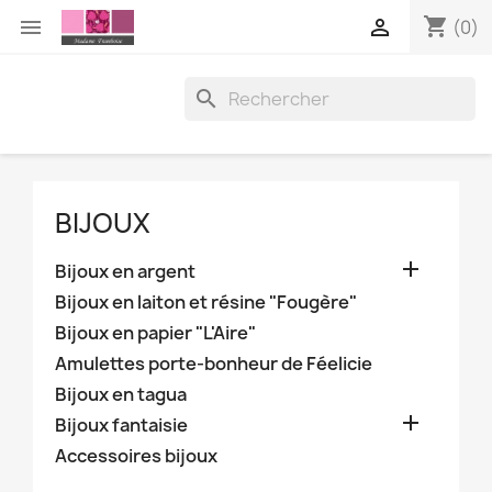
shopping_cart


(0)

BIJOUX

Bijoux en argent
Bijoux en laiton et résine "Fougère"
Bijoux en papier "L'Aire"
Amulettes porte-bonheur de Féelicie
Bijoux en tagua

Bijoux fantaisie
Accessoires bijoux