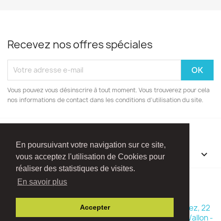
Recevez nos offres spéciales
Vous pouvez vous désinscrire à tout moment. Vous trouverez pour cela
nos informations de contact dans les conditions d'utilisation du site.
En poursuivant votre navigation sur ce site,
INFORMATIONS

vous acceptez l'utilisation de Cookies pour
réaliser des statistiques de visites.
Facebook
Instagram
En savoir plus
© 2026 - Boutique Madame Framboise - Rue Ry d'Hez, 22
Accepter
1470 Baisy-Thy (Commune de Genappe - Brabant Wallon -