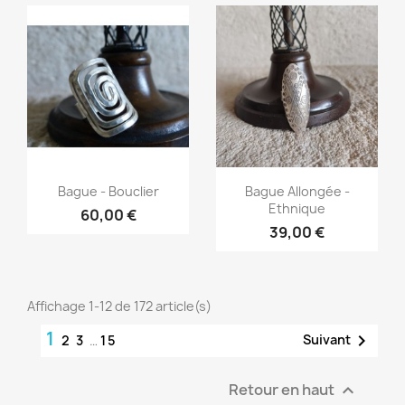
Aperçu rapide
Aperçu rapide


Bague - Bouclier
Bague Allongée -
Ethnique
60,00 €
39,00 €
Affichage 1-12 de 172 article(s)
1

Suivant
2
3
…
15
Retour en haut
