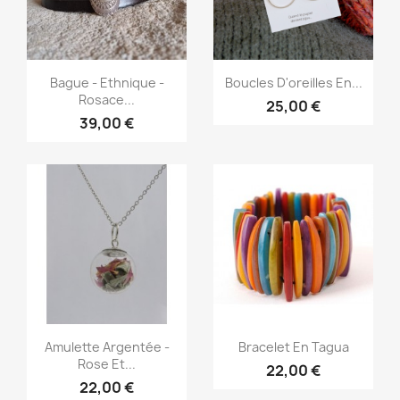
Aperçu rapide
Aperçu rapide


Bague - Ethnique -
Boucles D'oreilles En...
Rosace...
25,00 €
39,00 €
Aperçu rapide
Aperçu rapide


Amulette Argentée -
Bracelet En Tagua
Rose Et...
22,00 €
22,00 €