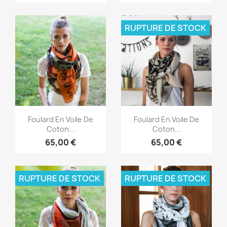
RUPTURE DE STOCK
Aperçu rapide
Aperçu rapide


Foulard En Voile De
Foulard En Voile De
Coton...
Coton...
65,00 €
65,00 €
RUPTURE DE STOCK
RUPTURE DE STOCK