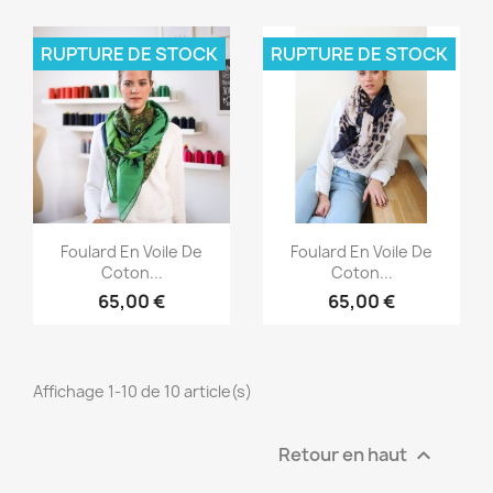
RUPTURE DE STOCK
RUPTURE DE STOCK
Aperçu rapide
Aperçu rapide


Foulard En Voile De
Foulard En Voile De
Coton...
Coton...
65,00 €
65,00 €
Affichage 1-10 de 10 article(s)
Retour en haut
