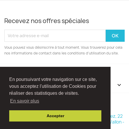
Recevez nos offres spéciales
Vous pouvez vous désinscrire à tout moment. Vous trouverez pour cela
nos informations de contact dans les conditions d'utilisation du site.
En poursuivant votre navigation sur ce site,
INFORMATIONS

vous acceptez l'utilisation de Cookies pour
réaliser des statistiques de visites.
Facebook
Instagram
En savoir plus
© 2026 - Boutique Madame Framboise - Rue Ry d'Hez, 22
Accepter
1470 Baisy-Thy (Commune de Genappe - Brabant Wallon -
Belgique)