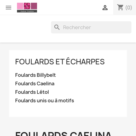
shopping_cart


(0)

FOULARDS ET ÉCHARPES
Foulards Billybelt
Foulards Caelina
Foulards Létol
Foulards unis ou à motifs
FOULARDS CAELINA