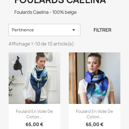
Foulards Caelina - 100% belge

FILTRER
Pertinence
Affichage 1-10 de 10 article(s)
Aperçu rapide
Aperçu rapide


Foulard En Voile De
Foulard En Voile De
Coton...
Coton...
65,00 €
65,00 €