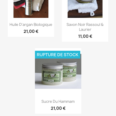
Aperçu rapide
Aperçu rapide


Huile D'argan Biologique
Savon Noir Rassoul &
Laurier
21,00 €
11,00 €
RUPTURE DE STOCK
Aperçu rapide

Sucre Du Hammam
21,00 €