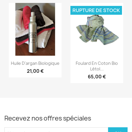
RUPTURE DE STOCK
Aperçu rapide
Aperçu rapide


Huile D'argan Biologique
Foulard En Coton Bio
Létol...
21,00 €
65,00 €
Recevez nos offres spéciales