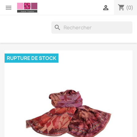
shopping_cart


(0)

RUPTURE DE STOCK