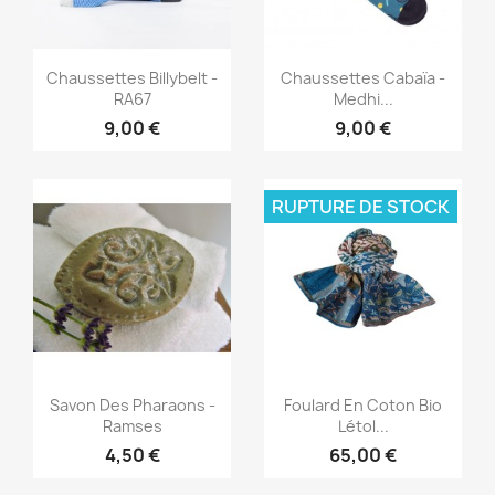
Aperçu rapide
Aperçu rapide


Chaussettes Billybelt -
Chaussettes Cabaïa -
RA67
Medhi...
9,00 €
9,00 €
RUPTURE DE STOCK
Aperçu rapide
Aperçu rapide


Savon Des Pharaons -
Foulard En Coton Bio
Ramses
Létol...
4,50 €
65,00 €