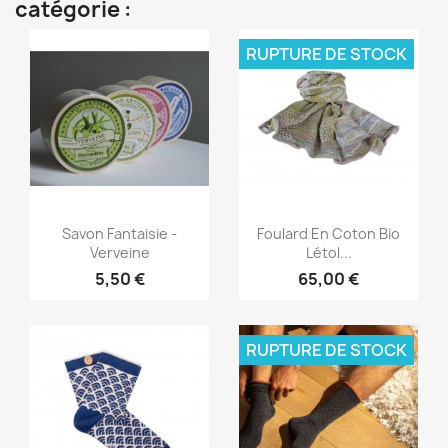
catégorie :
RUPTURE DE STOCK
Aperçu rapide
Aperçu rapide


Savon Fantaisie -
Foulard En Coton Bio
Verveine
Létol...
5,50 €
65,00 €
RUPTURE DE STOCK