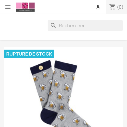
shopping_cart


(0)

RUPTURE DE STOCK