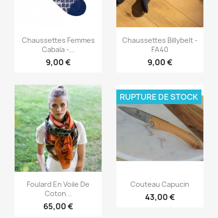
Aperçu rapide
Aperçu rapide


Chaussettes Femmes
Chaussettes Billybelt -
Cabaïa -...
FA40
9,00 €
9,00 €
RUPTURE DE STOCK
Aperçu rapide
Aperçu rapide


Foulard En Voile De
Couteau Capucin
Coton...
43,00 €
65,00 €