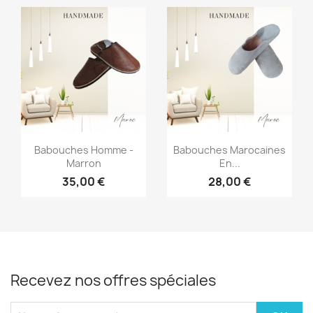
Aperçu rapide
Aperçu rapide


Babouches Homme -
Babouches Marocaines
Marron
En...
35,00 €
28,00 €
Recevez nos offres spéciales