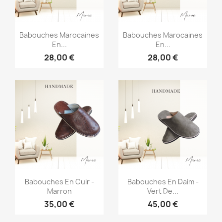
Aperçu rapide
Aperçu rapide


Babouches Marocaines
Babouches Marocaines
En...
En...
28,00 €
28,00 €
Aperçu rapide
Aperçu rapide


Babouches En Cuir -
Babouches En Daim -
Marron
Vert De...
35,00 €
45,00 €