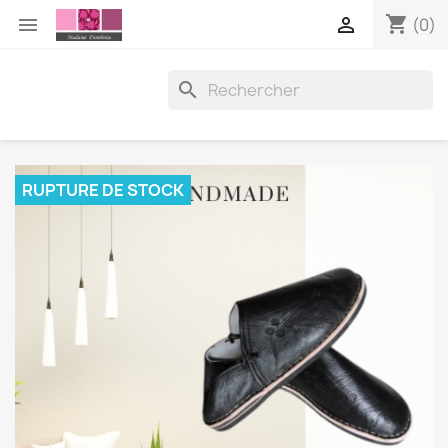
shopping_cart


(0)

RUPTURE DE STOCK