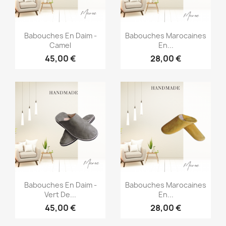
Aperçu rapide
Aperçu rapide


Babouches En Daim -
Babouches Marocaines
Camel
En...
45,00 €
28,00 €
Aperçu rapide
Aperçu rapide


Babouches En Daim -
Babouches Marocaines
Vert De...
En...
45,00 €
28,00 €