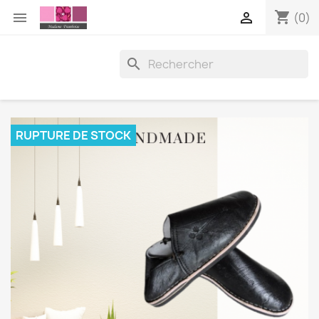
shopping_cart


(0)

RUPTURE DE STOCK