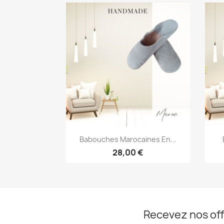
Aperçu rapide

Babouches Marocaines En...
28,00 €
Recevez nos off