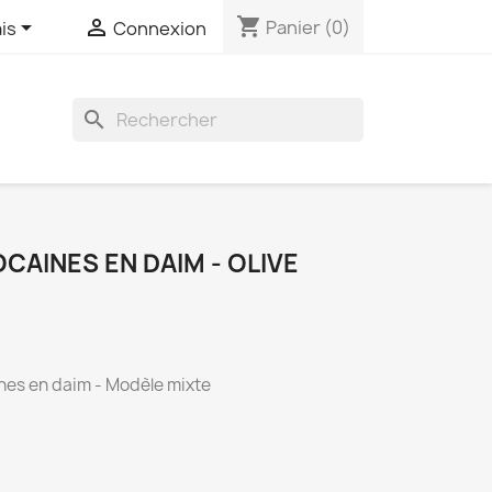
shopping_cart


Panier
(0)
is
Connexion

AINES EN DAIM - OLIVE
es en daim - Modèle mixte