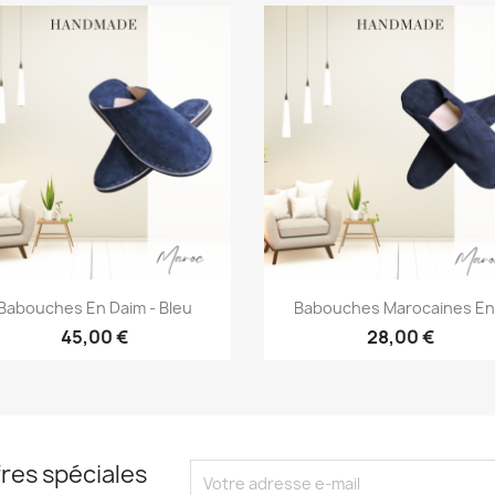
Aperçu rapide
Aperçu rapide


Babouches En Daim - Bleu
Babouches Marocaines En.
45,00 €
28,00 €
res spéciales