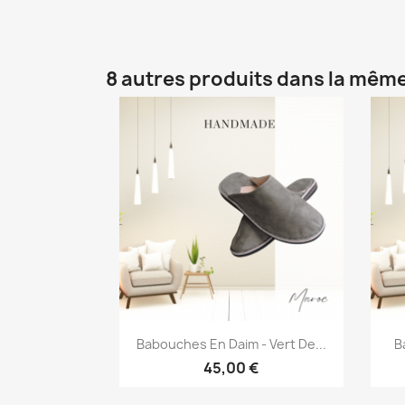
8 autres produits dans la même
Aperçu rapide

Babouches En Daim - Vert De...
B
45,00 €