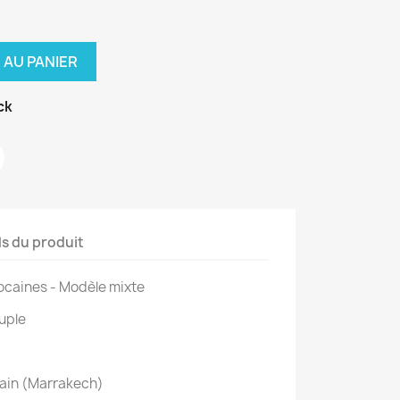
 AU PANIER
ck
ls du produit
ocaines - Modèle mixte
ouple
cain (Marrakech)