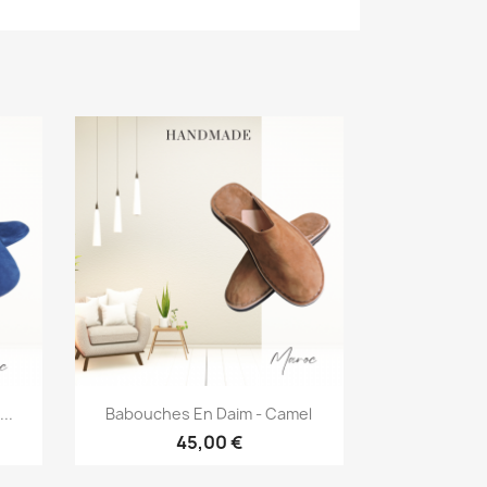
Aperçu rapide

..
Babouches En Daim - Camel
45,00 €