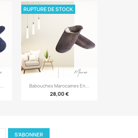
RUPTURE DE STOCK
Aperçu rapide

..
Babouches Marocaines En...
28,00 €