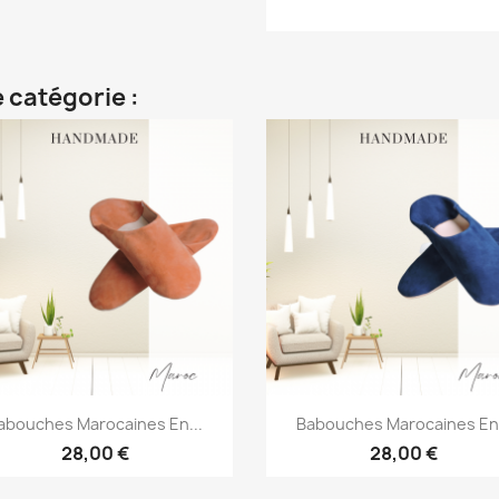
 catégorie :
Aperçu rapide
Aperçu rapide


abouches Marocaines En...
Babouches Marocaines En.
28,00 €
28,00 €