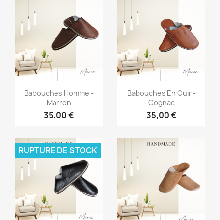
Aperçu rapide
Aperçu rapide


Babouches Homme -
Babouches En Cuir -
Marron
Cognac
35,00 €
35,00 €
RUPTURE DE STOCK