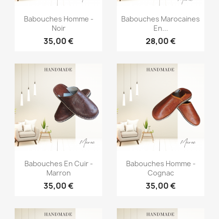
Aperçu rapide
Aperçu rapide


Babouches Homme -
Babouches Marocaines
Noir
En...
35,00 €
28,00 €
Aperçu rapide
Aperçu rapide


Babouches En Cuir -
Babouches Homme -
Marron
Cognac
35,00 €
35,00 €