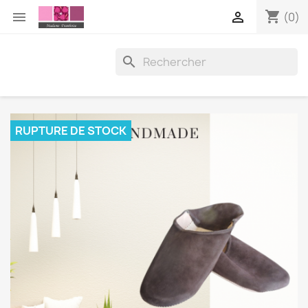
shopping_cart


(0)

RUPTURE DE STOCK