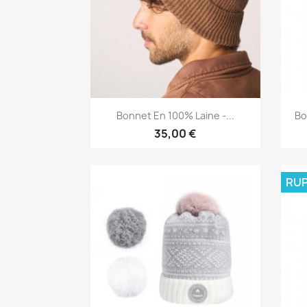
Aperçu rapide

Bonnet En 100% Laine -...
Bo
35,00 €
RUP