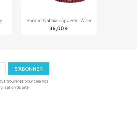
Aperçu rapide

y
Bonnet Cabaia - Appletini Wine
35,00 €
ous trouverez pour cela nos
ilisation du site.