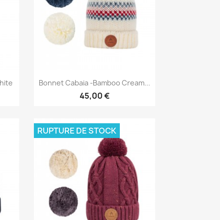
Aperçu rapide

hite
Bonnet Cabaia -Bamboo Cream...
45,00 €
RUPTURE DE STOCK