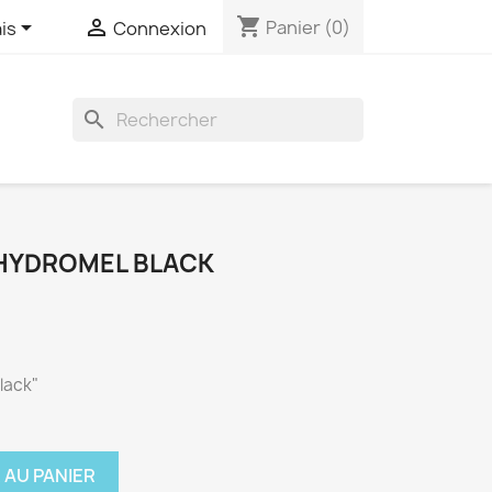
shopping_cart


Panier
(0)
is
Connexion

 HYDROMEL BLACK
lack"
 AU PANIER