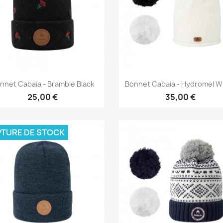
Aperçu rapide
Aperçu rapide


nnet Cabaia - Bramble Black
Bonnet Cabaia - Hydromel W
25,00 €
35,00 €
TURE DE STOCK