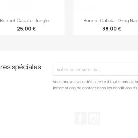
Aperçu rapide
Aperçu rapide


Bonnet Cabaia - Jungle...
Bonnet Cabaia - Grog Nav
25,00 €
38,00 €
res spéciales
Vous pouvez vous désinscrire à tout moment. V
informations de contact dans les conditions d'ut
Facebook
Instagram