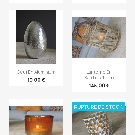
Aperçu rapide
Aperçu rapide


Oeuf En Aluminium
Lanterne En
Bambou/rotin
19,00 €
145,00 €
RUPTURE DE STOCK