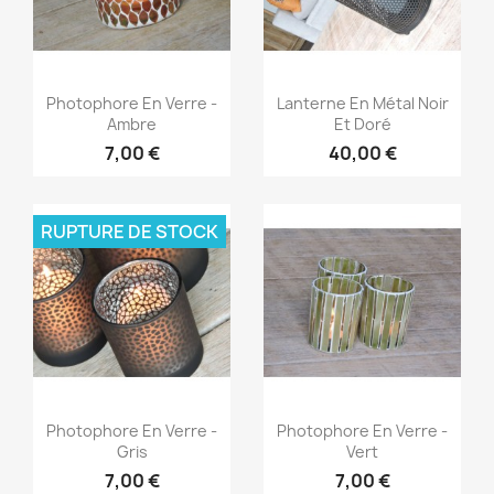
Aperçu rapide
Aperçu rapide


Photophore En Verre -
Lanterne En Métal Noir
Ambre
Et Doré
7,00 €
40,00 €
RUPTURE DE STOCK
Aperçu rapide
Aperçu rapide


Photophore En Verre -
Photophore En Verre -
Gris
Vert
7,00 €
7,00 €