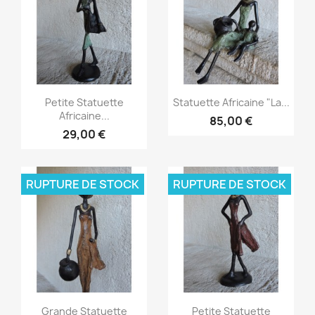
Aperçu rapide
Aperçu rapide


Petite Statuette
Statuette Africaine "La...
Africaine...
85,00 €
29,00 €
RUPTURE DE STOCK
RUPTURE DE STOCK
Aperçu rapide
Aperçu rapide


Grande Statuette
Petite Statuette