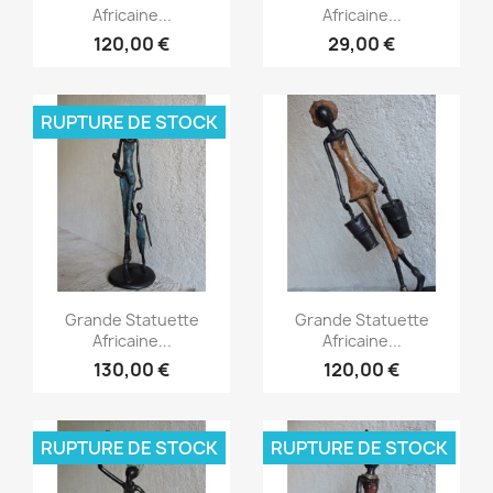
Africaine...
Africaine...
120,00 €
29,00 €
RUPTURE DE STOCK
Aperçu rapide
Aperçu rapide


Grande Statuette
Grande Statuette
Africaine...
Africaine...
130,00 €
120,00 €
RUPTURE DE STOCK
RUPTURE DE STOCK