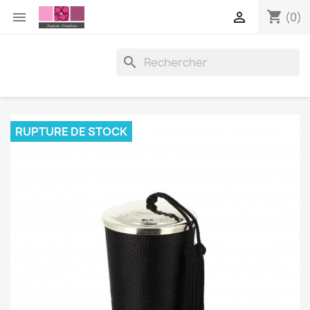
shopping_cart


(0)

RUPTURE DE STOCK