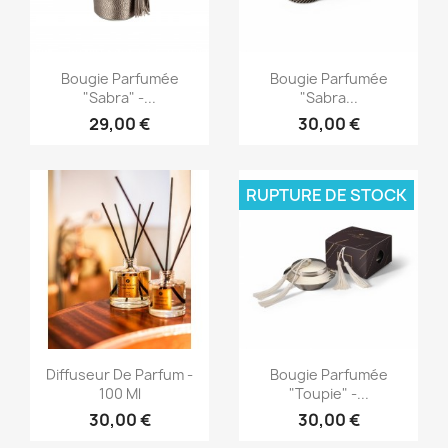
Aperçu rapide
Aperçu rapide


Bougie Parfumée
Bougie Parfumée
"Sabra" -...
"Sabra...
29,00 €
30,00 €
RUPTURE DE STOCK
Aperçu rapide
Aperçu rapide


Diffuseur De Parfum -
Bougie Parfumée
100 Ml
"Toupie" -...
30,00 €
30,00 €