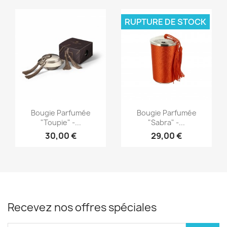
RUPTURE DE STOCK
Aperçu rapide
Aperçu rapide


Bougie Parfumée
Bougie Parfumée
"Toupie" -...
"Sabra" -...
30,00 €
29,00 €
Recevez nos offres spéciales