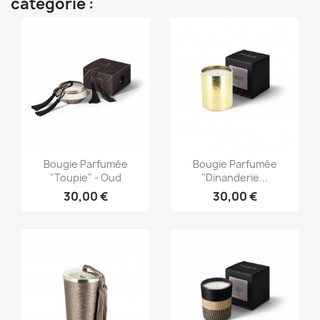
catégorie :
Aperçu rapide
Aperçu rapide


Bougie Parfumée
Bougie Parfumée
"Toupie" - Oud
"Dinanderie...
30,00 €
30,00 €