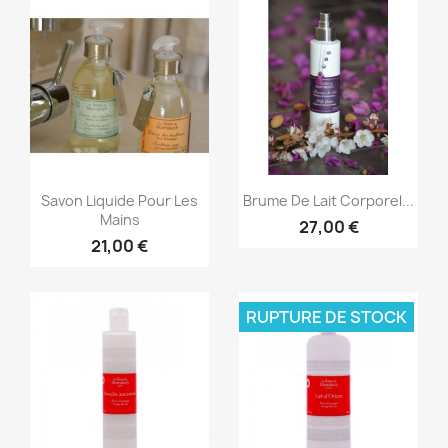
Aperçu rapide
Aperçu rapide


Savon Liquide Pour Les
Brume De Lait Corporel...
Mains
27,00 €
21,00 €
RUPTURE DE STOCK