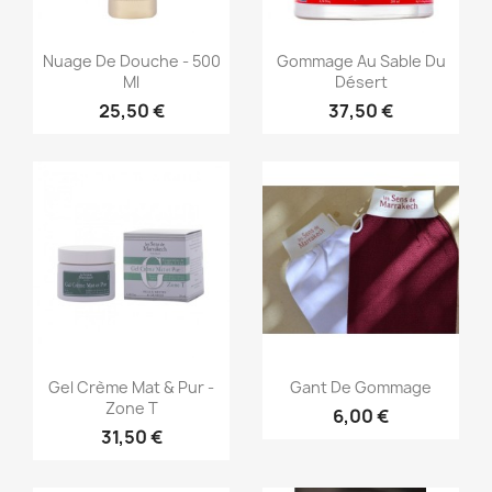
Aperçu rapide
Aperçu rapide


Nuage De Douche - 500
Gommage Au Sable Du
Ml
Désert
25,50 €
37,50 €
Aperçu rapide
Aperçu rapide


Gel Crème Mat & Pur -
Gant De Gommage
Zone T
6,00 €
31,50 €