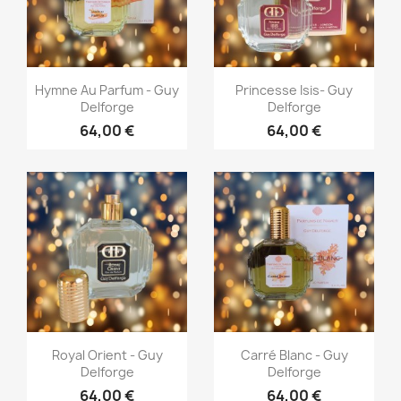
Aperçu rapide
Aperçu rapide


Hymne Au Parfum - Guy
Princesse Isis- Guy
Delforge
Delforge
64,00 €
64,00 €
Aperçu rapide
Aperçu rapide


Royal Orient - Guy
Carré Blanc - Guy
Delforge
Delforge
64,00 €
64,00 €