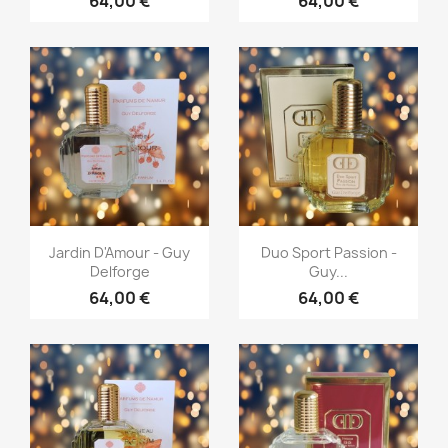
64,00 €
64,00 €
Aperçu rapide
Aperçu rapide


Jardin D'Amour - Guy
Duo Sport Passion -
Delforge
Guy...
64,00 €
64,00 €