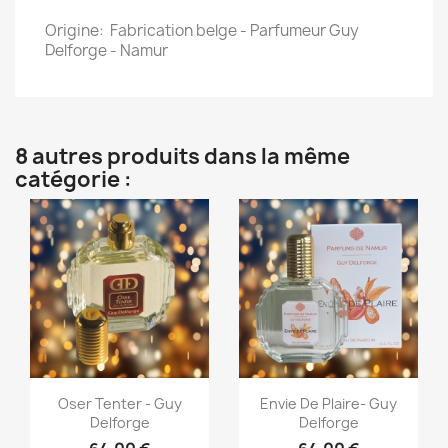
Origine: Fabrication belge - Parfumeur Guy
Delforge - Namur
8 autres produits dans la même
catégorie :
Aperçu rapide
Aperçu rapide


Oser Tenter - Guy
Envie De Plaire- Guy
Delforge
Delforge