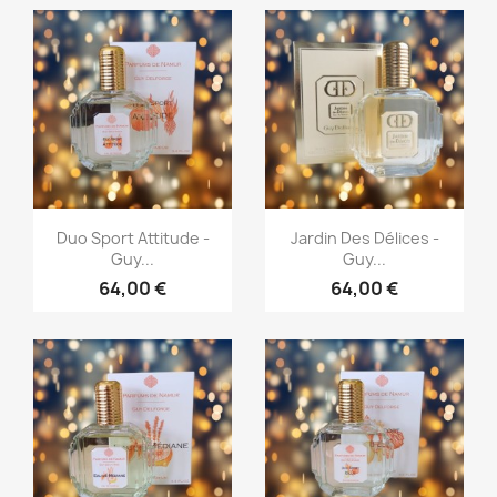
Aperçu rapide
Aperçu rapide


Duo Sport Attitude -
Jardin Des Délices -
Guy...
Guy...
64,00 €
64,00 €