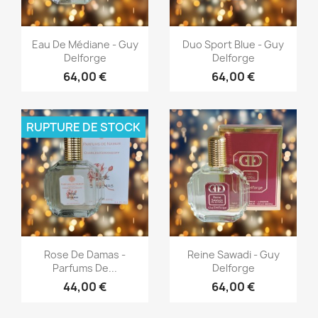
Aperçu rapide
Aperçu rapide


Eau De Médiane - Guy
Duo Sport Blue - Guy
Delforge
Delforge
64,00 €
64,00 €
RUPTURE DE STOCK
Aperçu rapide
Aperçu rapide


Rose De Damas -
Reine Sawadi - Guy
Parfums De...
Delforge
44,00 €
64,00 €