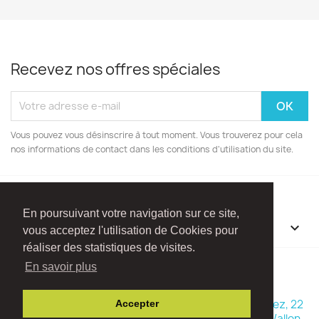
Recevez nos offres spéciales
Vous pouvez vous désinscrire à tout moment. Vous trouverez pour cela
nos informations de contact dans les conditions d'utilisation du site.
En poursuivant votre navigation sur ce site,
INFORMATIONS

vous acceptez l'utilisation de Cookies pour
réaliser des statistiques de visites.
Facebook
Instagram
En savoir plus
© 2026 - Boutique Madame Framboise - Rue Ry d'Hez, 22
Accepter
1470 Baisy-Thy (Commune de Genappe - Brabant Wallon -