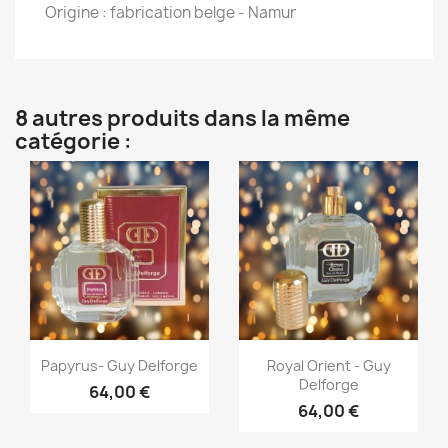
Origine : fabrication belge - Namur
8 autres produits dans la même
catégorie :
Aperçu rapide
Aperçu rapide


Papyrus- Guy Delforge
Royal Orient - Guy
Delforge
64,00 €
64,00 €