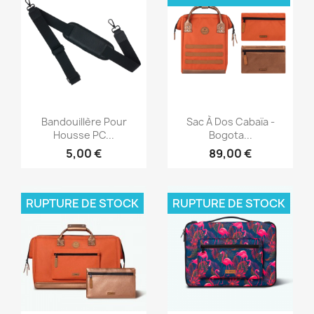
Aperçu rapide
Aperçu rapide


Bandouillère Pour
Sac À Dos Cabaïa -
Housse PC...
Bogota...
5,00 €
89,00 €
RUPTURE DE STOCK
RUPTURE DE STOCK