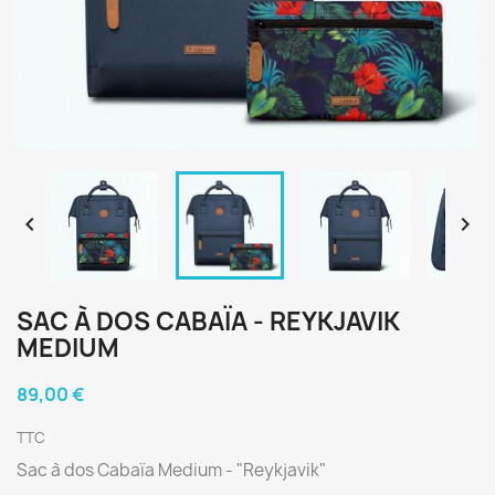


SAC À DOS CABAÏA - REYKJAVIK
MEDIUM
89,00 €
TTC
Sac à dos Cabaïa Medium - "Reykjavik"