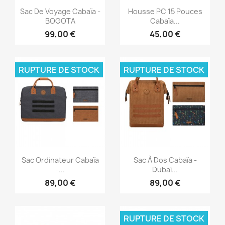
Aperçu rapide
Aperçu rapide


Sac De Voyage Cabaïa -
Housse PC 15 Pouces
BOGOTA
Cabaïa...
99,00 €
45,00 €
RUPTURE DE STOCK
RUPTURE DE STOCK
Aperçu rapide
Aperçu rapide


Sac Ordinateur Cabaïa
Sac À Dos Cabaïa -
-...
Dubaï...
89,00 €
89,00 €
RUPTURE DE STOCK