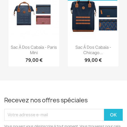
Aperçu rapide
Aperçu rapide


Sac À Dos Cabaïa - Paris
Sac À Dos Cabaïa -
Mini
Chicago...
79,00 €
99,00 €
Recevez nos offres spéciales
Vous pouvez vous désinscrire à tout moment. Vous trouverez pour cela