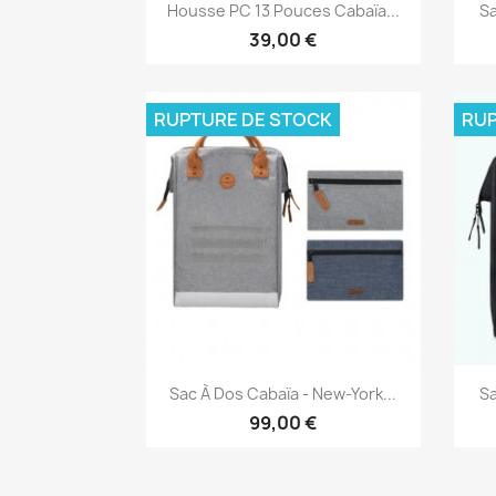
Aperçu rapide

Housse PC 13 Pouces Cabaïa...
Sa
39,00 €
RUPTURE DE STOCK
RUP
Aperçu rapide

Sac À Dos Cabaïa - New-York...
Sa
99,00 €