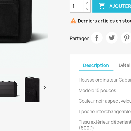

AJOUTER

Derniers articles en sto
Partager
Description
Détai
Housse ordinateur Caba

Modèle 15 pouces
Couleur noir aspect velo
1 poche interchangeable
Tissu extérieur déperlan
(600D)