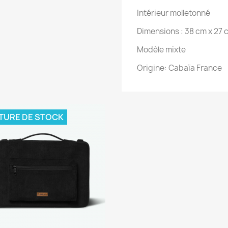
Intérieur molletonné
Dimensions : 38 cm x 27 
Modèle mixte
Origine: Cabaïa France
TURE DE STOCK