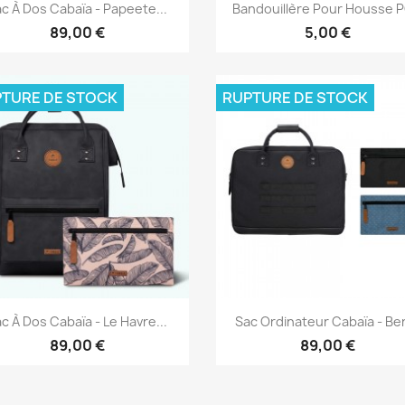
Aperçu rapide
Aperçu rapide


c À Dos Cabaïa - Papeete...
Bandouillère Pour Housse PC
89,00 €
5,00 €
TURE DE STOCK
RUPTURE DE STOCK
Aperçu rapide
Aperçu rapide


c À Dos Cabaïa - Le Havre...
Sac Ordinateur Cabaïa - Ber
89,00 €
89,00 €