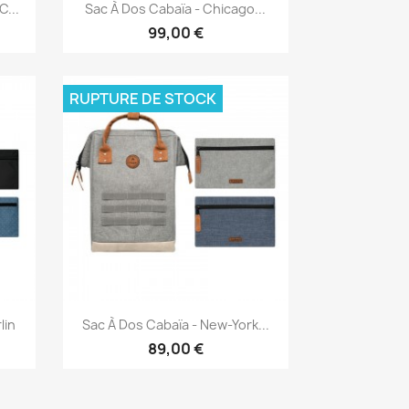
Aperçu rapide

...
Sac À Dos Cabaïa - Chicago...
99,00 €
RUPTURE DE STOCK
Aperçu rapide

lin
Sac À Dos Cabaïa - New-York...
89,00 €