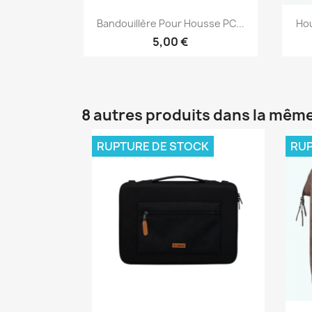
Aperçu rapide

Bandouillère Pour Housse PC...
Hou
5,00 €
8 autres produits dans la même
RUPTURE DE STOCK
RUP