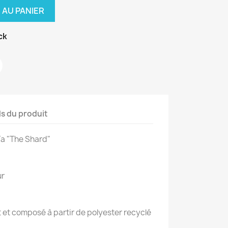
 AU PANIER
ck
ls du produit
ïa "The Shard"
ur
t et composé à partir de polyester recyclé