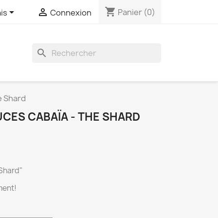
shopping_cart


Panier
(0)
is
Connexion

e Shard
UCES CABAÏA - THE SHARD
 Shard"
ment!