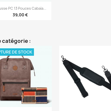
Aperçu rapide

sse PC 13 Pouces Cabaïa...
39,00 €
 catégorie :
TURE DE STOCK