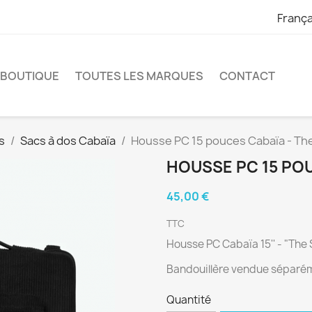
França
 BOUTIQUE
TOUTES LES MARQUES
CONTACT
s
Sacs à dos Cabaïa
Housse PC 15 pouces Cabaïa - Th
HOUSSE PC 15 PO
45,00 €
TTC
Housse PC Cabaïa 15'' - "The
Bandouillère vendue séparé
Quantité