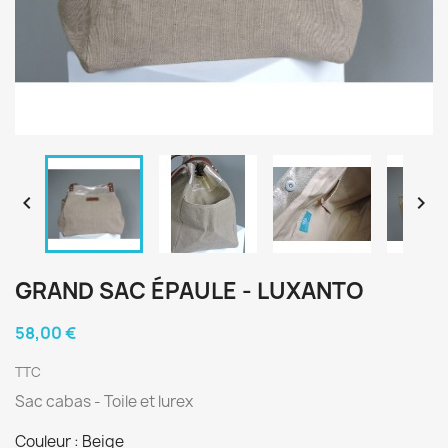


GRAND SAC ÉPAULE - LUXANTO
58,00 €
TTC
Sac cabas - Toile et lurex
Couleur : Beige