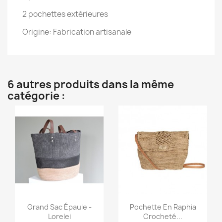
2 pochettes extérieures
Origine: Fabrication artisanale
6 autres produits dans la même
catégorie :
Aperçu rapide
Aperçu rapide


Grand Sac Épaule -
Pochette En Raphia
Lorelei
Crocheté...