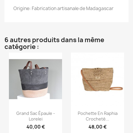
Origine: Fabrication artisanale de Madagascar
6 autres produits dans la même
catégorie :
Aperçu rapide
Aperçu rapide


Grand Sac Épaule -
Pochette En Raphia
Lorelei
Crocheté...
40,00 €
48,00 €