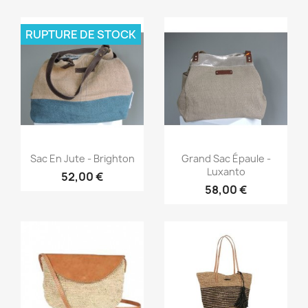
RUPTURE DE STOCK
Aperçu rapide
Aperçu rapide


Sac En Jute - Brighton
Grand Sac Épaule -
Luxanto
52,00 €
58,00 €