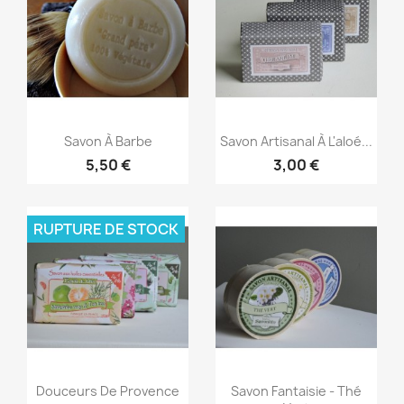
Aperçu rapide
Aperçu rapide


Savon À Barbe
Savon Artisanal À L'aloé...
5,50 €
3,00 €
RUPTURE DE STOCK
Aperçu rapide
Aperçu rapide


Douceurs De Provence
Savon Fantaisie - Thé