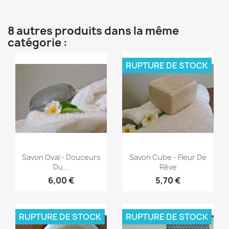
8 autres produits dans la même
catégorie :
RUPTURE DE STOCK
Aperçu rapide
Aperçu rapide


Savon Oval - Douceurs
Savon Cube - Fleur De
Du...
Rêve
6,00 €
5,70 €
RUPTURE DE STOCK
RUPTURE DE STOCK