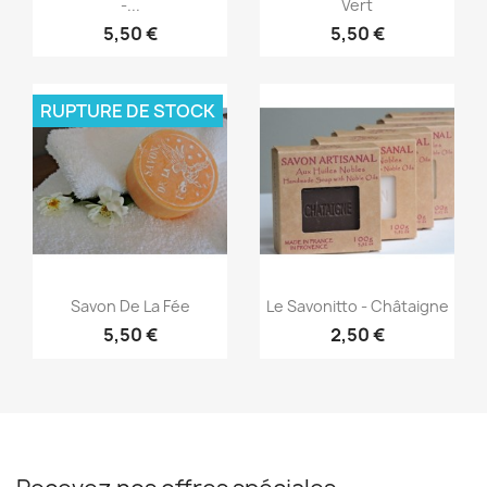
-...
Vert
5,50 €
5,50 €
RUPTURE DE STOCK
Aperçu rapide
Aperçu rapide


Savon De La Fée
Le Savonitto - Châtaigne
5,50 €
2,50 €