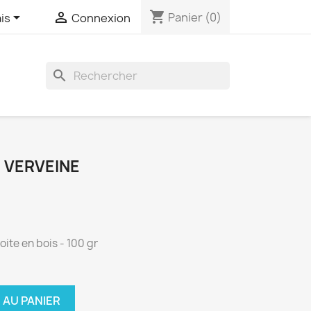
shopping_cart


Panier
(0)
is
Connexion

- VERVEINE
oite en bois - 100 gr
 AU PANIER