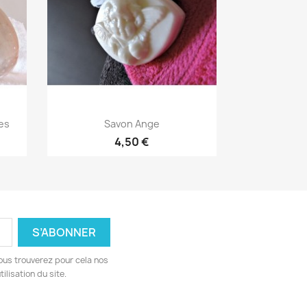
Aperçu rapide

des
Savon Ange
4,50 €
ous trouverez pour cela nos
ilisation du site.