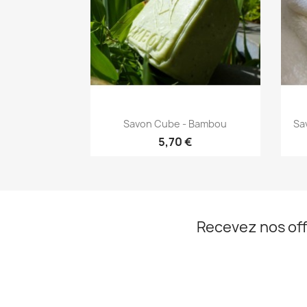
Aperçu rapide

Savon Cube - Bambou
Sa
5,70 €
Recevez nos off