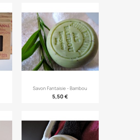
Aperçu rapide

Savon Fantaisie - Bambou
5,50 €