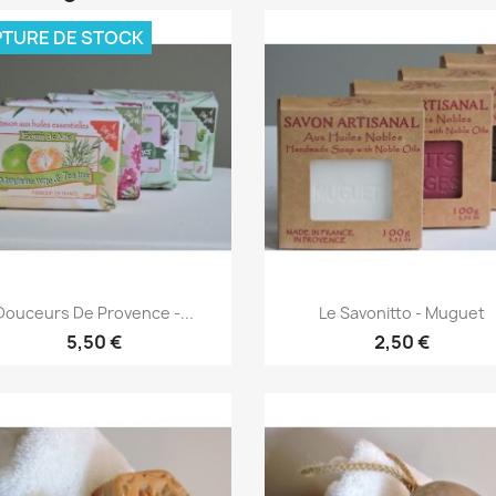
TURE DE STOCK
Aperçu rapide
Aperçu rapide


Douceurs De Provence -...
Le Savonitto - Muguet
5,50 €
2,50 €