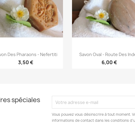
Aperçu rapide
Aperçu rapide


von Des Pharaons - Nefertiti
Savon Oval - Route Des In
3,50 €
6,00 €
res spéciales
Vous pouvez vous désinscrire à tout moment. V
informations de contact dans les conditions d'ut