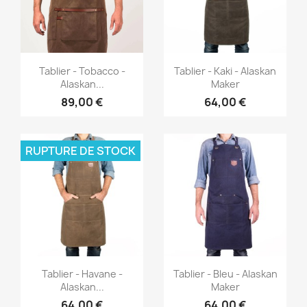
Aperçu rapide
Aperçu rapide


Tablier - Tobacco -
Tablier - Kaki - Alaskan
Alaskan...
Maker
89,00 €
64,00 €
RUPTURE DE STOCK
Aperçu rapide
Aperçu rapide


Tablier - Havane -
Tablier - Bleu - Alaskan
Alaskan...
Maker
64,00 €
64,00 €