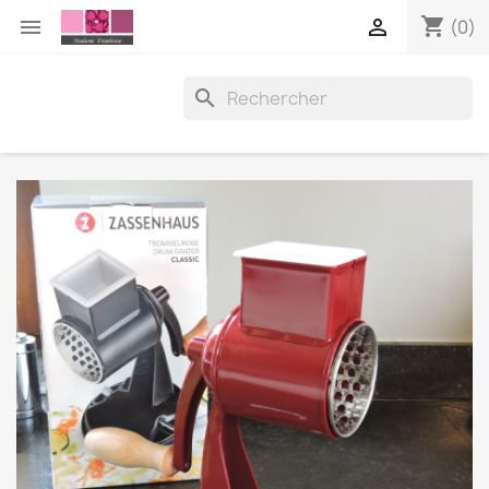
shopping_cart


(0)
