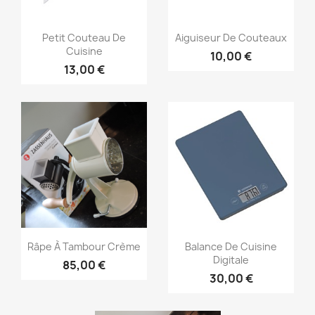
Aperçu rapide
Aperçu rapide


Petit Couteau De
Aiguiseur De Couteaux
Cuisine
10,00 €
13,00 €
Aperçu rapide
Aperçu rapide


Râpe À Tambour Crème
Balance De Cuisine
Digitale
85,00 €
30,00 €