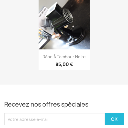
Aperçu rapide

Râpe À Tambour Noire
85,00 €
Recevez nos offres spéciales