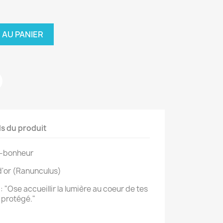
 AU PANIER
ls du produit
te-bonheur
'or (
Ranunculus
)
"Ose accueillir la lumière au coeur de tes
 protégé."