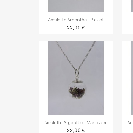
Aperçu rapide

Amulette Argentée - Bleuet
22,00 €
Aperçu rapide

Amulette Argentée - Marjolaine
Am
22,00 €