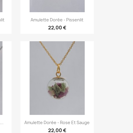
Aperçu rapide

lit
Amulette Dorée - Pissenlit
22,00 €
Aperçu rapide

..
Amulette Dorée - Rose Et Sauge
22,00 €