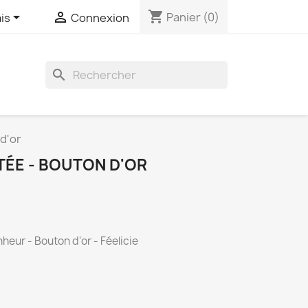
shopping_cart


Panier
(0)
is
Connexion

d'or
ÉE - BOUTON D'OR
eur - Bouton d'or - Féelicie