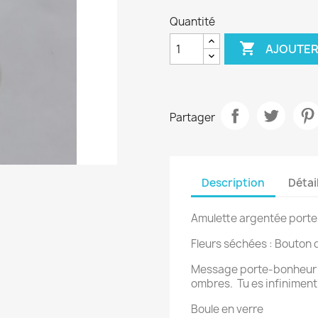
Quantité

AJOUTER
Partager
Description
Détai
Amulette argentée por
Fleurs séchées : Bouton d
Message porte-bonheur : 
ombres. Tu es infiniment
Boule en verre