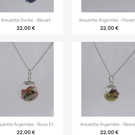
Aperçu rapide
Aperçu rapide


Amulette Dorée - Bleuet
Amulette Argentée - Pissen
22,00 €
22,00 €
Aperçu rapide
Aperçu rapide


ulette Argentée - Rose Et...
Amulette Argentée - Reine.
22,00 €
22,00 €