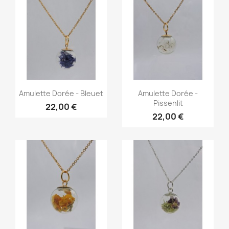
Aperçu rapide
Aperçu rapide


Amulette Dorée - Bleuet
Amulette Dorée -
Pissenlit
22,00 €
22,00 €