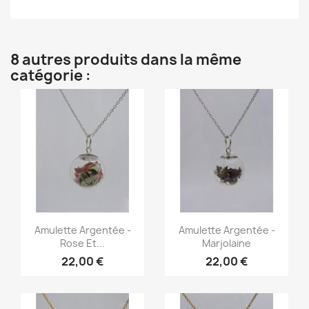
8 autres produits dans la même
catégorie :
Aperçu rapide
Aperçu rapide


Amulette Argentée -
Amulette Argentée -
Rose Et...
Marjolaine
22,00 €
22,00 €