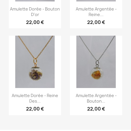
Aperçu rapide
Aperçu rapide


Amulette Dorée - Bouton
Amulette Argentée -
D'or
Reine...
22,00 €
22,00 €
Aperçu rapide
Aperçu rapide


Amulette Dorée - Reine
Amulette Argentée -
Des...
Bouton...
22,00 €
22,00 €