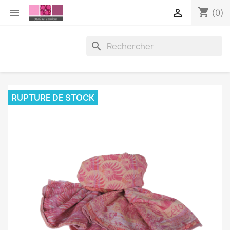
shopping_cart


(0)

RUPTURE DE STOCK