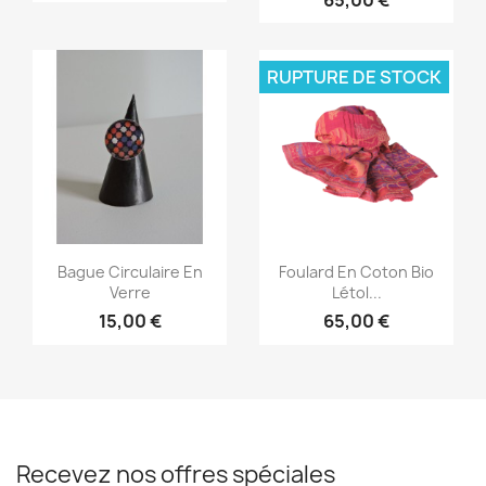
65,00 €
RUPTURE DE STOCK
Aperçu rapide
Aperçu rapide


Bague Circulaire En
Foulard En Coton Bio
Verre
Létol...
15,00 €
65,00 €
Recevez nos offres spéciales