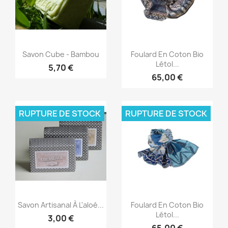
Aperçu rapide
Aperçu rapide


Savon Cube - Bambou
Foulard En Coton Bio
Létol...
5,70 €
65,00 €
RUPTURE DE STOCK
RUPTURE DE STOCK
Aperçu rapide
Aperçu rapide


Savon Artisanal À L'aloé...
Foulard En Coton Bio
Létol...
3,00 €