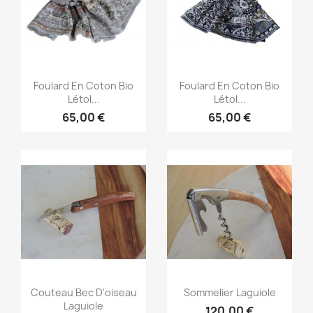
Aperçu rapide
Aperçu rapide


Foulard En Coton Bio
Foulard En Coton Bio
Létol...
Létol...
65,00 €
65,00 €
Aperçu rapide
Aperçu rapide


Couteau Bec D'oiseau
Sommelier Laguiole
Laguiole
120,00 €