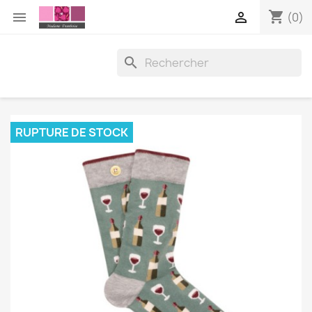
shopping_cart


(0)

RUPTURE DE STOCK