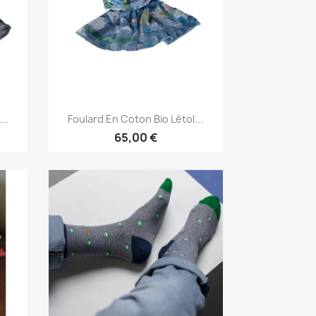
Aperçu rapide

..
Foulard En Coton Bio Létol...
65,00 €