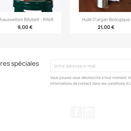
Aperçu rapide
Aperçu rapide


haussettes Billybelt - RA68
Huile D'argan Biologique
9,00 €
21,00 €
res spéciales
Vous pouvez vous désinscrire à tout moment. V
informations de contact dans les conditions d'ut
Facebook
Instagram