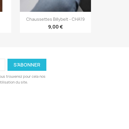
Aperçu rapide

Chaussettes Billybelt - CHA19
9,00 €
ous trouverez pour cela nos
ilisation du site.