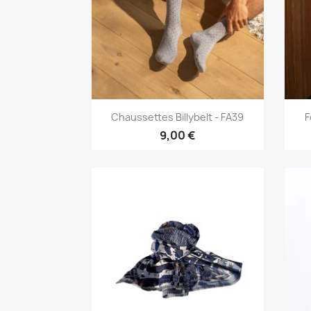
Aperçu rapide

Chaussettes Billybelt - FA39
F
9,00 €