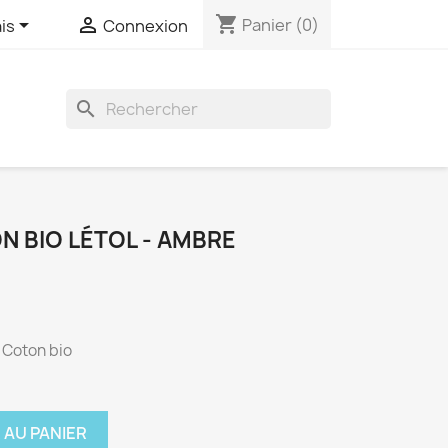
shopping_cart


Panier
(0)
is
Connexion

N BIO LÉTOL - AMBRE
- Coton bio
 AU PANIER