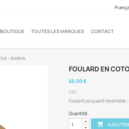
França
 BOUTIQUE
TOUTES LES MARQUES
CONTACT
étol - Ambre
FOULARD EN COTO
65,00 €
TTC
Foulard jacquard réversible 
Quantité

AJOUTER