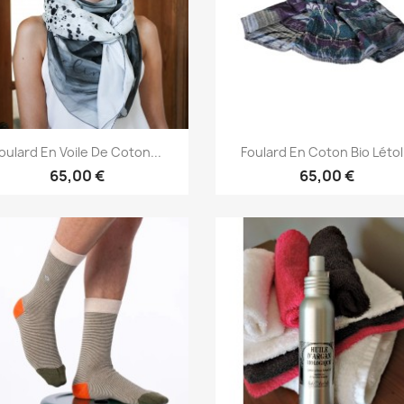
Aperçu rapide
Aperçu rapide


oulard En Voile De Coton...
Foulard En Coton Bio Létol.
65,00 €
65,00 €