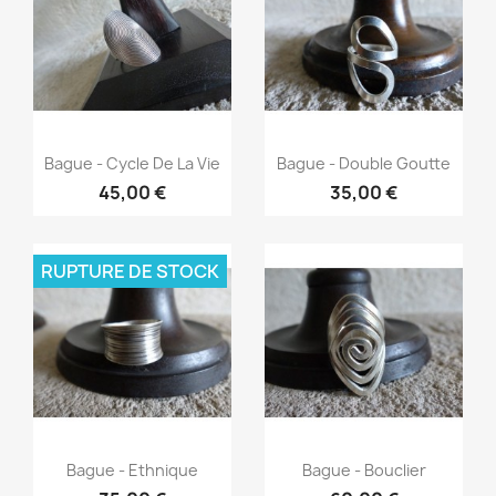
Aperçu rapide
Aperçu rapide


Bague - Cycle De La Vie
Bague - Double Goutte
45,00 €
35,00 €
RUPTURE DE STOCK
Aperçu rapide
Aperçu rapide


Bague - Ethnique
Bague - Bouclier