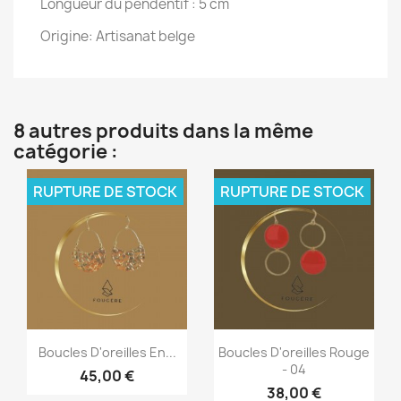
Longueur du pendentif : 5 cm
Origine:
Artisanat belge
8 autres produits dans la même
catégorie :
RUPTURE DE STOCK
RUPTURE DE STOCK
Aperçu rapide
Aperçu rapide


Boucles D'oreilles En...
Boucles D'oreilles Rouge
- 04
45,00 €
38,00 €