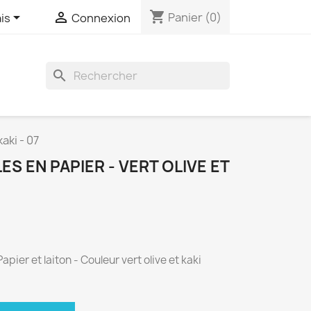
shopping_cart


Panier
(0)
is
Connexion

aki - 07
S EN PAPIER - VERT OLIVE ET
Papier et laiton - Couleur vert olive et kaki