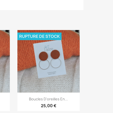
RUPTURE DE STOCK
Aperçu rapide

Boucles D'oreilles En...
25,00 €