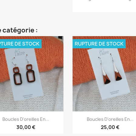
 catégorie :
TURE DE STOCK
RUPTURE DE STOCK
Aperçu rapide
Aperçu rapide


Boucles D'oreilles En...
Boucles D'oreilles En...
30,00 €
25,00 €