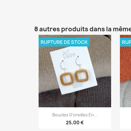
8 autres produits dans la même
RUPTURE DE STOCK
RUP
Aperçu rapide

Boucles D'oreilles En...
25,00 €