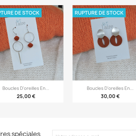
TURE DE STOCK
RUPTURE DE STOCK
Aperçu rapide
Aperçu rapide


Boucles D'oreilles En...
Boucles D'oreilles En...
25,00 €
30,00 €
res spéciales