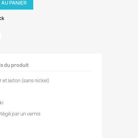
 AU PANIER
ck
ls du produit
r et laiton (sans nickel)
ki
otégé par un vernis