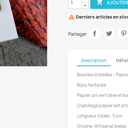

AJOUTER

Derniers articles en sto
Partager
Description
Détai
Boucles d'oreilles - Papie
Bijou fantaisie
Papier uni vert olive et ka
L'habillage papier est pr
Longueur totale : 5 cm
Origine:
Artisanat belge