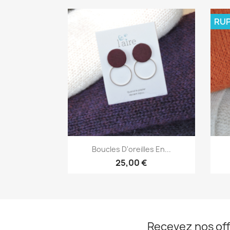
RUP
Aperçu rapide

Boucles D'oreilles En...
25,00 €
Recevez nos off