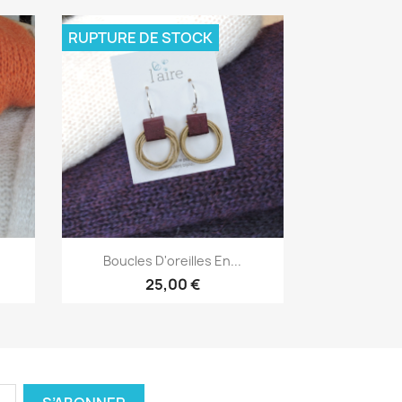
RUPTURE DE STOCK
Aperçu rapide

Boucles D'oreilles En...
25,00 €