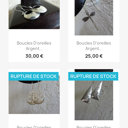
Aperçu rapide
Aperçu rapide


Boucles D'oreilles
Boucles D'oreilles
Argent...
Argent...
30,00 €
25,00 €
RUPTURE DE STOCK
RUPTURE DE STOCK
Aperçu rapide
Aperçu rapide


Boucles D'oreilles
Boucles D'oreilles