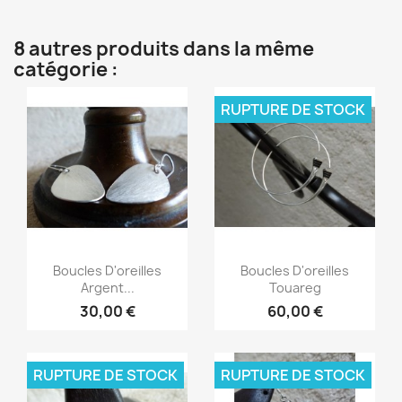
8 autres produits dans la même
catégorie :
RUPTURE DE STOCK
Aperçu rapide
Aperçu rapide


Boucles D'oreilles
Boucles D'oreilles
Argent...
Touareg
30,00 €
60,00 €
RUPTURE DE STOCK
RUPTURE DE STOCK