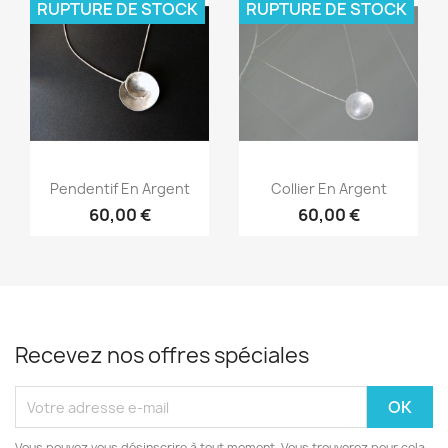
RUPTURE DE STOCK
RUPTURE DE STOCK
Aperçu rapide
Aperçu rapide


Pendentif En Argent
Collier En Argent
60,00 €
60,00 €
Recevez nos offres spéciales
Vous pouvez vous désinscrire à tout moment. Vous trouverez pour cela