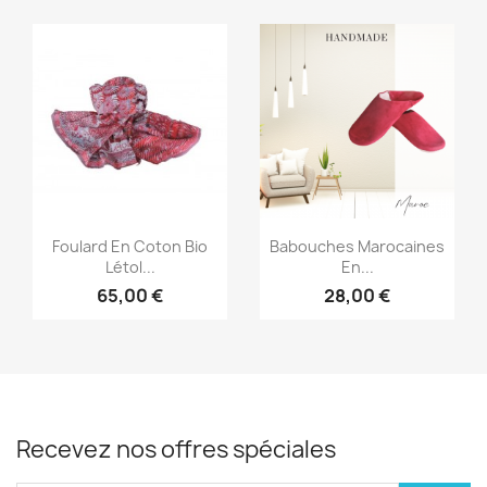
Aperçu rapide
Aperçu rapide


Foulard En Coton Bio
Babouches Marocaines
Létol...
En...
65,00 €
28,00 €
Recevez nos offres spéciales