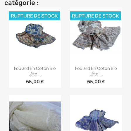
catégorie :
RUPTURE DE STOCK
RUPTURE DE STOCK
Aperçu rapide
Aperçu rapide


Foulard En Coton Bio
Foulard En Coton Bio
Létol...
Létol...
65,00 €
65,00 €