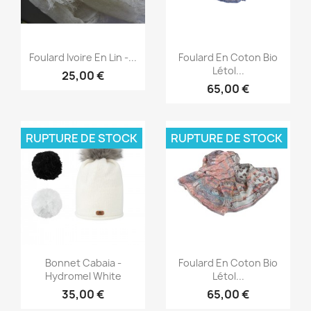
Aperçu rapide
Aperçu rapide


Foulard Ivoire En Lin -...
Foulard En Coton Bio
Létol...
25,00 €
65,00 €
RUPTURE DE STOCK
RUPTURE DE STOCK
Aperçu rapide
Aperçu rapide


Bonnet Cabaia -
Foulard En Coton Bio
Hydromel White
Létol...
35,00 €
65,00 €