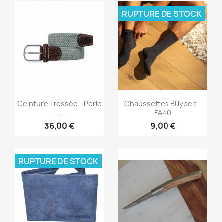
RUPTURE DE STOCK
Aperçu rapide
Aperçu rapide


Ceinture Tressée - Perle
Chaussettes Billybelt -
-...
FA40
36,00 €
9,00 €
RUPTURE DE STOCK