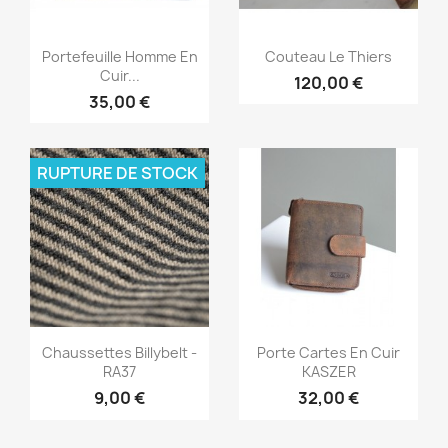
Aperçu rapide
Aperçu rapide


Portefeuille Homme En
Couteau Le Thiers
Cuir...
120,00 €
35,00 €
RUPTURE DE STOCK
Aperçu rapide
Aperçu rapide


Chaussettes Billybelt -
Porte Cartes En Cuir
RA37
KASZER
9,00 €
32,00 €