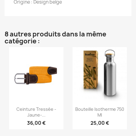
Origine : Design belge
8 autres produits dans la même
catégorie :
Aperçu rapide
Aperçu rapide


Ceinture Tressée -
Bouteille Isotherme 750
Jaune-...
Ml
36,00 €
25,00 €