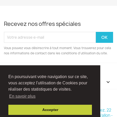
Recevez nos offres spéciales
Vous pouvez vous désinscrire à tout moment. Vous trouverez pour cela
nos informations de contact dans les conditions d'utilisation du site.
En poursuivant votre navigation sur ce site,
INFORMATIONS

vous acceptez l'utilisation de Cookies pour
réaliser des statistiques de visites.
Facebook
Instagram
En savoir plus
© 2026 - Boutique Madame Framboise - Rue Ry d'Hez, 22
Accepter
1470 Baisy-Thy (Commune de Genappe - Brabant Wallon -