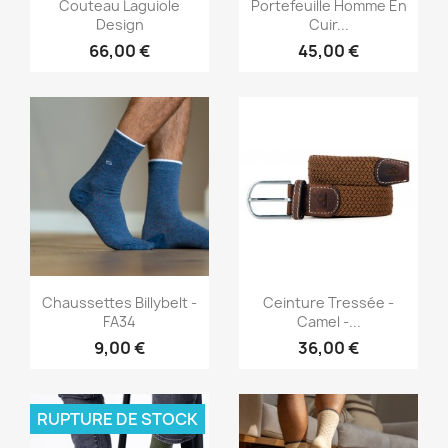
Aperçu rapide
Aperçu rapide


Couteau Laguiole
Portefeuille Homme En
Design
Cuir...
66,00 €
45,00 €
Aperçu rapide
Aperçu rapide


Chaussettes Billybelt -
Ceinture Tressée -
FA34
Camel -...
9,00 €
36,00 €
RUPTURE DE STOCK