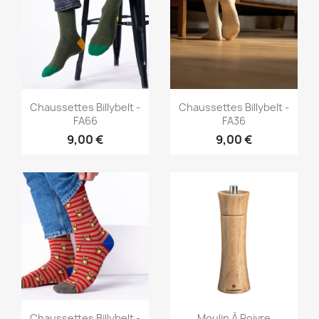
Aperçu rapide
Aperçu rapide


Chaussettes Billybelt -
Chaussettes Billybelt -
FA66
FA36
9,00 €
9,00 €
Aperçu rapide
Aperçu rapide


Chaussettes Billybelt -
Moulin À Poivre