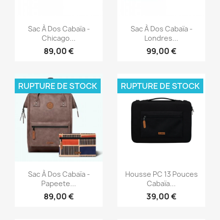
Aperçu rapide
Aperçu rapide


Sac À Dos Cabaïa -
Sac À Dos Cabaïa -
Chicago...
Londres...
89,00 €
99,00 €
RUPTURE DE STOCK
RUPTURE DE STOCK
Aperçu rapide
Aperçu rapide


Sac À Dos Cabaïa -
Housse PC 13 Pouces
Papeete...
Cabaïa...
89,00 €
39,00 €