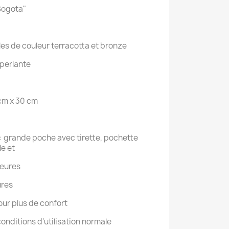
Bogota"
es de couleur terracotta et bronze
éperlante
 cm x 30 cm
: grande poche avec tirette, pochette
le et
ieures
ures
our plus de confort
onditions d'utilisation normale