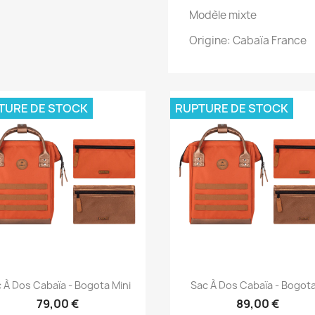
Modèle mixte
Origine: Cabaïa France
TURE DE STOCK
RUPTURE DE STOCK
Aperçu rapide
Aperçu rapide


 À Dos Cabaïa - Bogota Mini
Sac À Dos Cabaïa - Bogota
79,00 €
89,00 €