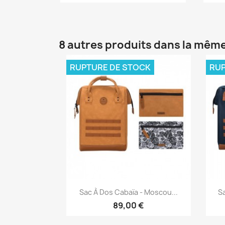
8 autres produits dans la même
RUPTURE DE STOCK
RUP
Aperçu rapide

Sac À Dos Cabaïa - Moscou...
Sa
89,00 €