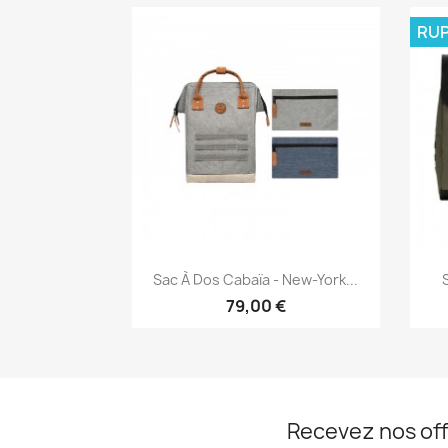
RUP
Aperçu rapide

Sac À Dos Cabaïa - New-York...
79,00 €
Recevez nos off