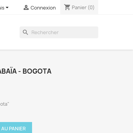
shopping_cart


Panier
(0)
is
Connexion

ABAÏA - BOGOTA
gota"
 AU PANIER