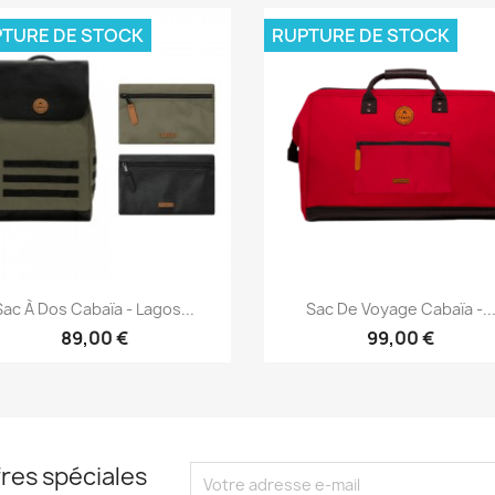
TURE DE STOCK
RUPTURE DE STOCK
Aperçu rapide
Aperçu rapide


Sac À Dos Cabaïa - Lagos...
Sac De Voyage Cabaïa -..
89,00 €
99,00 €
res spéciales