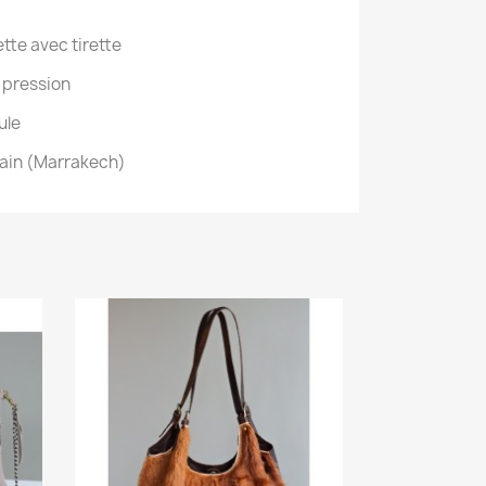
ette avec tirette
 pression
ule
cain (Marrakech)