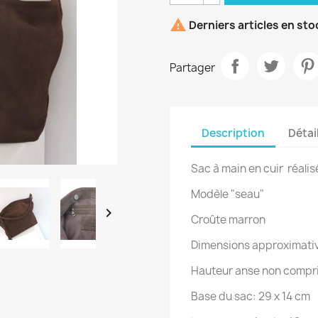

Derniers articles en sto
Partager
Description
Détai
Sac à main en cuir réali
Modèle "seau"

Croûte marron
Dimensions approximati
Hauteur anse non compri
Base du sac: 29 x 14 cm