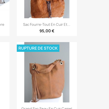
Aperçu rapide

ère
Sac Fourre-Tout En Cuir Et...
95,00 €
RUPTURE DE STOCK
Aperçu rapide

Grand Sac Seau En Cuir Camel