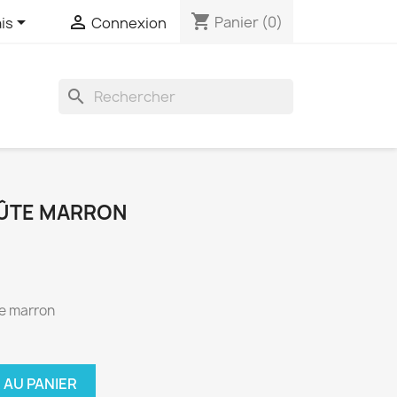
shopping_cart


Panier
(0)
is
Connexion

OÛTE MARRON
te marron
 AU PANIER