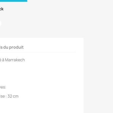
ck
ls du produit
sé à Marrakech
ves:
se : 32 cm