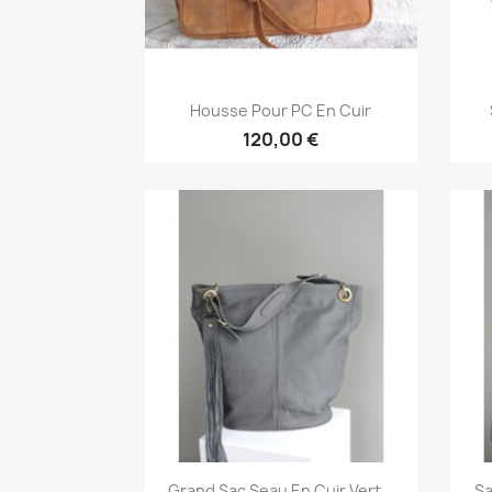
Aperçu rapide

Housse Pour PC En Cuir
120,00 €
Aperçu rapide

Grand Sac Seau En Cuir Vert...
Sa