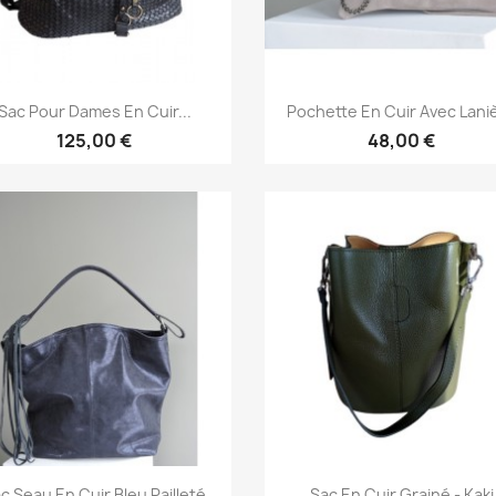
Aperçu rapide
Aperçu rapide


Sac Pour Dames En Cuir...
Pochette En Cuir Avec Lani
125,00 €
48,00 €
Aperçu rapide
Aperçu rapide


c Seau En Cuir Bleu Pailleté
Sac En Cuir Grainé - Kaki