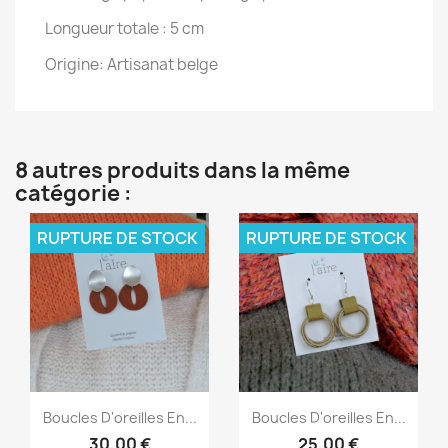
Longueur totale : 5 cm
Origine:
Artisanat belge
8 autres produits dans la même
catégorie :
RUPTURE DE STOCK
RUPTURE DE STOCK
Aperçu rapide
Aperçu rapide


Boucles D'oreilles En...
Boucles D'oreilles En...
30,00 €
25,00 €