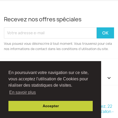
Recevez nos offres spéciales
Vous pouvez vous désinscrire à tout moment. Vous trouverez pour cela
nos informations de contact dans les conditions d'utilisation du site.
En poursuivant votre navigation sur ce site,
INFORMATIONS

vous acceptez l'utilisation de Cookies pour
réaliser des statistiques de visites.
Facebook
Instagram
En savoir plus
© 2026 - Boutique Madame Framboise - Rue Ry d'Hez, 22
Accepter
1470 Baisy-Thy (Commune de Genappe - Brabant Wallon -
Belgique)