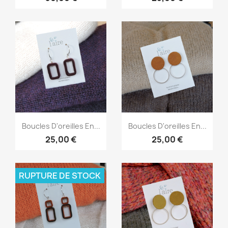
Aperçu rapide
Aperçu rapide


Boucles D'oreilles En...
Boucles D'oreilles En...
25,00 €
25,00 €
RUPTURE DE STOCK