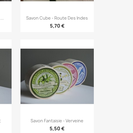
Aperçu rapide

..
Savon Cube - Route Des Indes
5,70 €
Aperçu rapide

t
Savon Fantaisie - Verveine
5,50 €