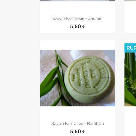
Aperçu rapide

Savon Fantaisie - Jasmin
5,50 €
RUP
Aperçu rapide

Savon Fantaisie - Bambou
5,50 €