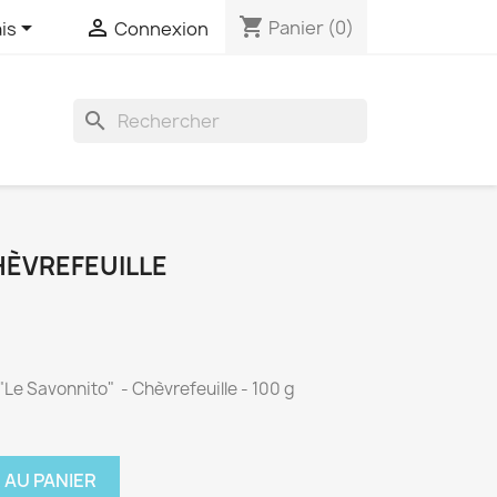
shopping_cart


Panier
(0)
is
Connexion

HÈVREFEUILLE
 "Le Savonnito"
- Chèvrefeuille
-
100 g
 AU PANIER