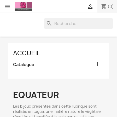
shopping_cart


(0)

ACCUEIL

Catalogue
EQUATEUR
Les bijoux présentés dans cette rubrique sont
réalisés en tagua, une matière naturelle végétale
récoltée et travaillée à la main par les artisans