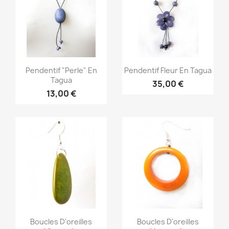
Aperçu rapide
Aperçu rapide


Pendentif "perle" En
Pendentif Fleur En Tagua
Tagua
35,00 €
13,00 €
Aperçu rapide
Aperçu rapide


Boucles D'oreilles
Boucles D'oreilles