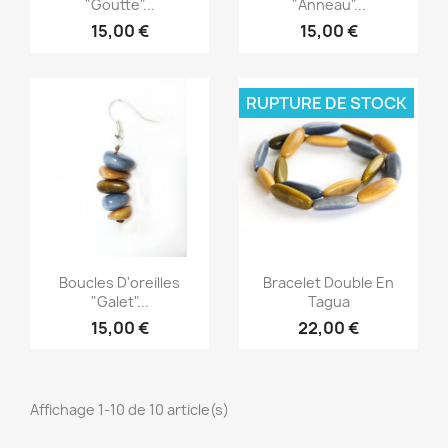
"Goutte"...
"Anneau"...
15,00 €
15,00 €
RUPTURE DE STOCK
Aperçu rapide
Aperçu rapide


Boucles D'oreilles
Bracelet Double En
"Galet"...
Tagua
15,00 €
22,00 €
Affichage 1-10 de 10 article(s)