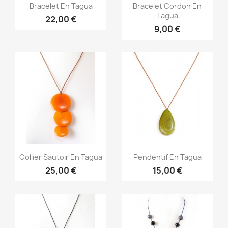
Aperçu rapide
Aperçu rapide


Bracelet En Tagua
Bracelet Cordon En
Tagua
22,00 €
9,00 €
Aperçu rapide
Aperçu rapide


Collier Sautoir En Tagua
Pendentif En Tagua
25,00 €
15,00 €