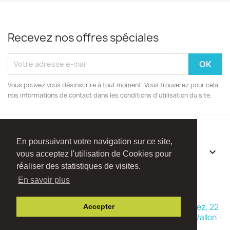
Recevez nos offres spéciales
Vous pouvez vous désinscrire à tout moment. Vous trouverez pour cela
nos informations de contact dans les conditions d'utilisation du site.
En poursuivant votre navigation sur ce site,
INFORMATIONS

vous acceptez l'utilisation de Cookies pour
réaliser des statistiques de visites.
Facebook
Instagram
En savoir plus
© 2026 - Boutique Madame Framboise - Rue Ry d'Hez, 22
Accepter
1470 Baisy-Thy (Commune de Genappe - Brabant Wallon -
Belgique)