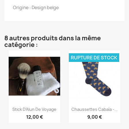
Origine : Design belge
8 autres produits dans la même
catégorie :
RUPTURE DE STOCK
Aperçu rapide
Aperçu rapide


Stick D'Alun De Voyage
Chaussettes Cabaïa -...
12,00 €
9,00 €