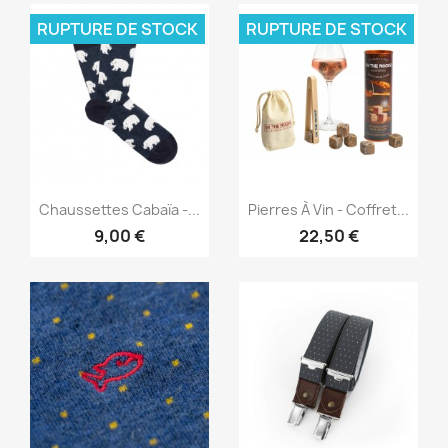
RUPTURE DE STOCK
RUPTURE DE STOCK
Aperçu rapide
Aperçu rapide


Chaussettes Cabaïa -...
Pierres À Vin - Coffret...
9,00 €
22,50 €