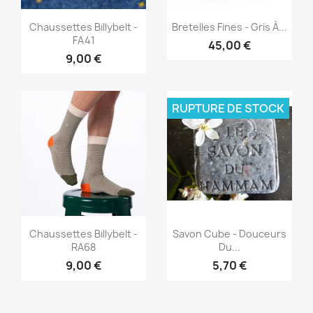
Aperçu rapide
Aperçu rapide


Chaussettes Billybelt -
Bretelles Fines - Gris À...
FA41
45,00 €
9,00 €
RUPTURE DE STOCK
Aperçu rapide
Aperçu rapide


Chaussettes Billybelt -
Savon Cube - Douceurs
RA68
Du...
9,00 €
5,70 €